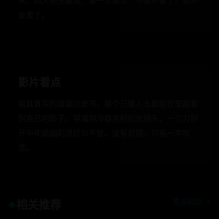
天，两人抱头痛哭，第一次承认：不是不爱了，是不
会爱了。
影片看点
极其真实的婚姻白皮书，每个已婚人士都能在里面看
到自己的影子。导演用冷静克制的长镜头，一刀刀剖
开中年婚姻的溃烂与不甘。没有对错，只有一声叹
息。
更多同类 →
相关推荐
◆