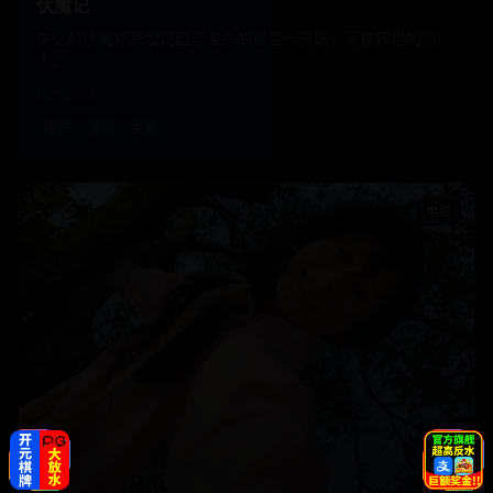
伏魔记
失忆的伏魔将军发现自己要杀的最后一只妖，竟是转世的恋
人。
国产
2005
国产
电影
古装
电影