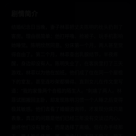
剧情简介
结婚纪念日当晚，妻子林菲把丈夫陈明的枕头扔到了
客房。理由很简单：他打呼噜、抢被子、玩手机影响
她睡觉。陈明欣然同意。分床第一个月，两人甚至觉
得自由了。第二个月，林菲查出乳腺结节，半夜疼
醒，身边却没有人。陈明失业了，在客房里打了三天
游戏，林菲以为他在加班。他们成了住在同一个屋檐
下的室友，甚至连吵架都懒得。直到女儿在作文里写
道：“我的家像两个合租的陌生人。”刺痛了两人。林
菲试图搬回主卧，却发现陈明习惯一个人睡之后变得
极其敏感。他们去看了婚姻咨询师，才发现分床只是
表象，真正的问题是他们已经三年没有交谈过内心。
最终他们没有复合，而是选择了离婚。但在办手续那