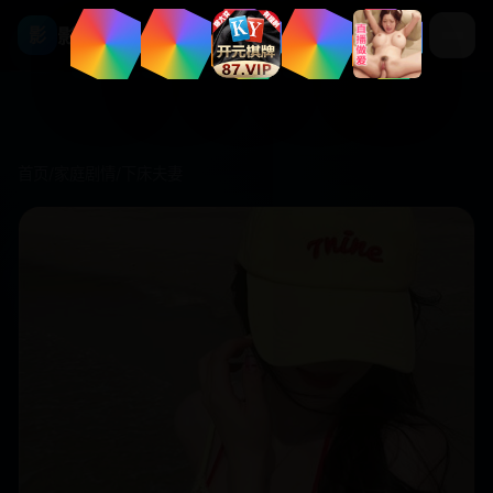
影视库
影
首页
/
家庭剧情
/
下床夫妻