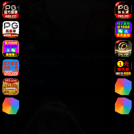
上车，走吧
两个被生活逼到绝路的中年男人，开着一辆二手黑车跑长途，
后座却多了一个不该出现的人。
国产
2013
国产
电影
公路
电影