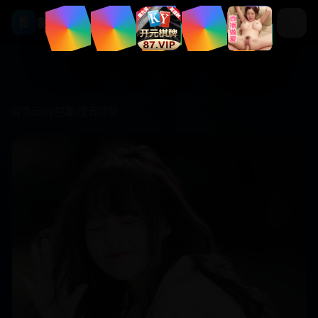
影视库
影
首页
/
动作犯罪
/
废青同盟