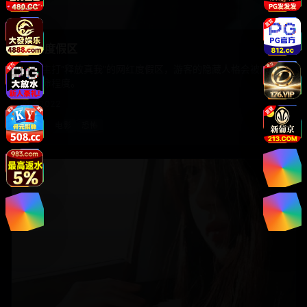
变态度假区
一家主打“释放真我”的网红度假区，游客的隐藏人格会被放大
到致命程度。
欧美
2022
欧美
电影
恐怖
电影