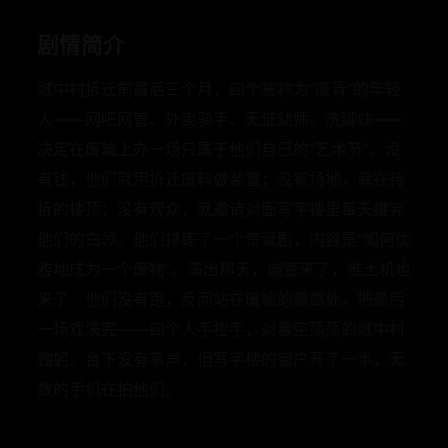
剧情简介
城中村拆迁前最后三个月，四个被称为“废青”的年轻
人——网吧网管、外卖骑手、无证幼师、洗脚妹——
决定在废墟上办一场只属于他们自己的“艺术节”。没
有钱，他们就用拆迁废料做装置；没有场地，就在待
拆的楼顶；没有观众，就邀请对面写字楼里每天嫌弃
他们的白领。他们排练了一个荒诞剧，内容是“如何优
雅地成为一个废物”。演出那天，城管来了，推土机也
来了。他们没有跑，反而站在废墟的最高处，把最后
一场戏演完——四个人手拉手，对着空荡荡的城中村
鞠躬。台下没有掌声，但写字楼的窗户开了一半，无
数的手机在拍他们。