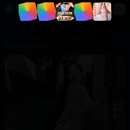
影视库
影
首页
/
喜剧轻松
/
侦探故事