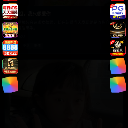
苏小姐，我只想爱你
亿万总裁装穷追求女律师，却在结婚当天发现她是收购自己公
司的幕后黑手。
国产
2023
国产
电影
爱情
电影