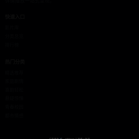
详情播放一站式呈现。
快速入口
影片库
分类总览
排行榜
热门分类
精选推荐
家庭剧情
喜剧轻松
悬疑惊悚
青春校园
都市情感