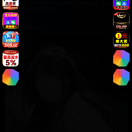
神经学博士鲁莽地打开了自己大脑的100%利用率，然后听见
了全人类的脑内垃圾信息。
欧美
2013
欧美
电影
科幻
电影