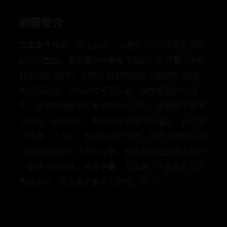
剧情简介
真实事件改编：滇西战场，飞虎队飞行员杰克坠机后
被日军围困。当地猎户阿贵是个哑巴，他养着一头半
驯化的狼“黑风”。阿贵在日军眼皮底下用祖传“兽语”
与黑风配合，以陷阱和弓箭杀敌，将杰克藏在溶洞
中。途中杰克数次因绝望想举枪自尽，都被阿贵用泥
巴拍醒。最惊险时，黑风叼走情报引开追兵，自己身
中数弹。十天后，当救援队赶到时，只有阿贵跪在洞
口用鲜血画出的飞虎队队徽。而黑风则在山脊上化作
一尊望北的石像。片尾字幕：五年后，杰克带着儿子
重返山村，阿贵指了指天上的鹰，笑了。