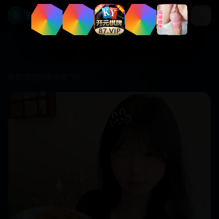
影视库
影
首页
/
家庭剧情
/
营救飞虎