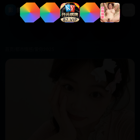
影视库
影
首页
/
都市情感
/
爱你2025