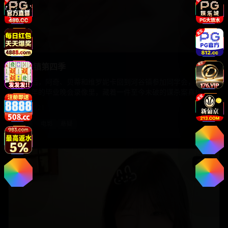
河谷镇第四季
十年后，阿奇、贝蒂和维罗妮卡回到河谷镇参加同学会，却发
现当年的毕业晚会录像里，藏着一件至今未破的谋杀案真相。
欧美
2021
欧美
电影
悬疑
电影