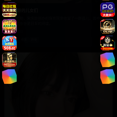
宋庆龄的儿女们
抗战时期，宋庆龄创办的保育院里收留了一群孤儿，其中一人
的真实身份是日军的间谍。
国产
2022
国产
电影
历史
电影