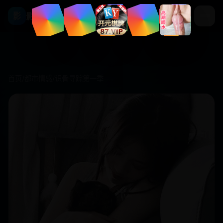
影视库
影
首页
/
都市情感
/
识骨寻踪第一季