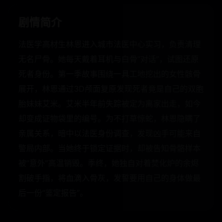
剧情简介
法医学高材生林恩进入城市法医中心实习，负责清理
无名尸骨。她每天戴着耳机与白骨“对话”，试图还原
死者身份。第一季故事围绕一具工地挖出的女性骸骨
展开，林恩通过3D颅面复原发现死者竟是自己的双胞
胎妹妹艾米。艾米半年前失踪被定为离家出走，如今
却变成证物袋里的编号。为不打草惊蛇，林恩隐瞒了
亲属关系，暗中以法医身份调查，发现凶手可能来自
警局内部。当她终于锁定证据时，却被告知骨骼样本
被“意外”高温销毁。季终，她独自对着焚化炉的余烬
割破手指，将血滴入骨灰，发誓要用自己的身体做最
后一份“鉴定报告”。