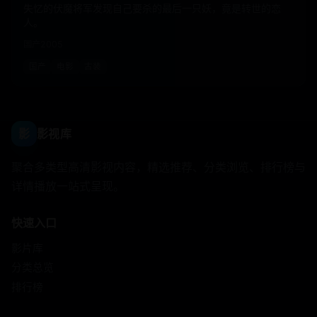
失忆的伏魔将军发现自己要杀的最后一只妖，竟是转世的恋
人。
国产
2005
国产
电影
古装
影
影视库
聚合多类型高清影视内容，精选推荐、分类浏览、排行榜与
详情播放一站式呈现。
快速入口
影片库
分类总览
排行榜