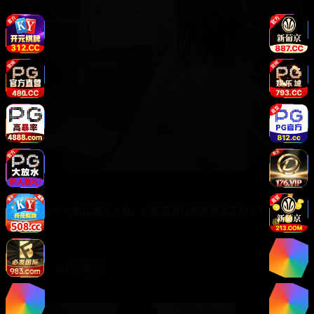
叛狱
最强警察为报仇故意入狱，却发现监狱长才是真正的幕后黑
手。
日韩
2020
日韩
电影
动作