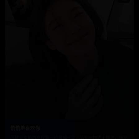
悄悄地喜欢你
沉默少女暗恋全校第一的男神三年，毕业时她递上情书，却发