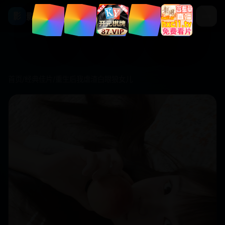
影视库
影
首页
/
经典佳片
/
重生后我虐渣白眼狼女儿