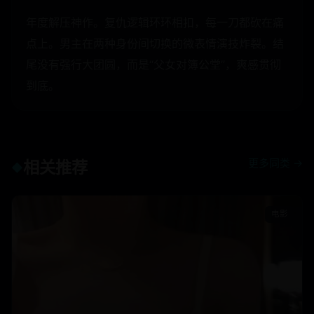
年度解压神作。复仇逻辑环环相扣，每一刀都砍在痛
点上。男主在两种身份间切换的微表情演技炸裂。结
尾没有强行大团圆，而是“父女对簿公堂”，爽感贯彻
到底。
更多同类 →
相关推荐
◆
电影