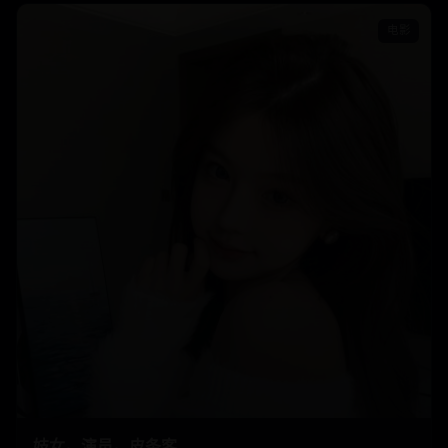
电影
妓女。演员。皮条客