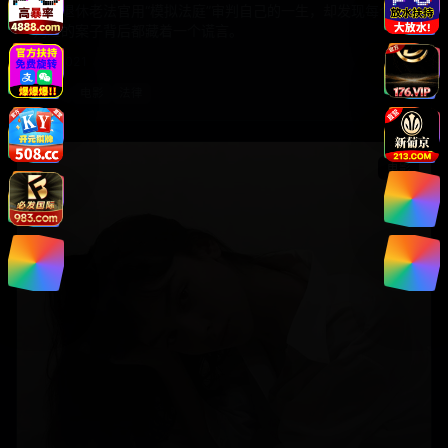
一个退休老法官用“模拟法庭”审判自己的一生，却发现每个他
判过的案子背后都藏着一个谎言。
国产
2021
国产
电影
法律
电影