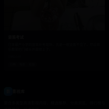
竖笛考试
日本最严小学的竖笛补考现场，先是一根竖笛不见了，然后音
乐教室的门被从外面锁上了。
日韩
2018
日韩
电影
校园
影
影视库
聚合多类型高清影视内容，精选推荐、分类浏览、排行榜与