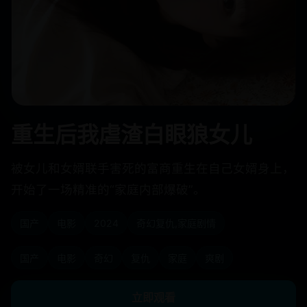
重生后我虐渣白眼狼女儿
被女儿和女婿联手害死的富商重生在自己女婿身上，
开始了一场精准的“家庭内部爆破”。
国产
电影
2024
奇幻复仇,家庭剧情
国产
电影
奇幻
复仇
家庭
爽剧
立即观看