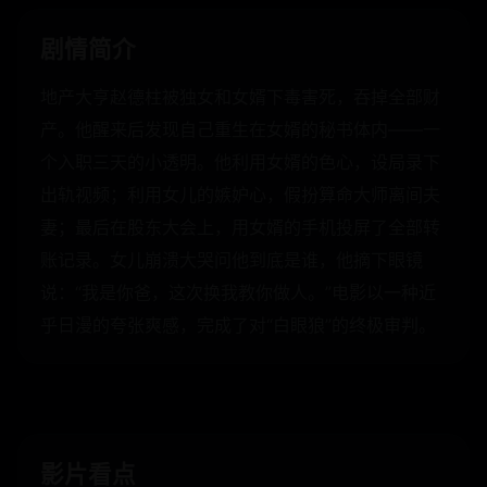
剧情简介
地产大亨赵德柱被独女和女婿下毒害死，吞掉全部财
产。他醒来后发现自己重生在女婿的秘书体内——一
个入职三天的小透明。他利用女婿的色心，设局录下
出轨视频；利用女儿的嫉妒心，假扮算命大师离间夫
妻；最后在股东大会上，用女婿的手机投屏了全部转
账记录。女儿崩溃大哭问他到底是谁，他摘下眼镜
说：“我是你爸，这次换我教你做人。”电影以一种近
乎日漫的夸张爽感，完成了对“白眼狼”的终极审判。
影片看点