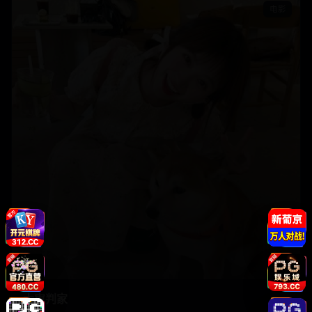
电影
大审判家