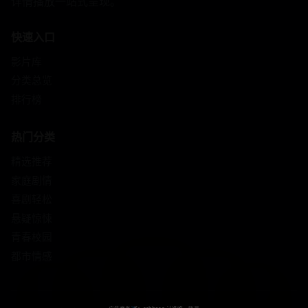
详情播放一站式呈现。
快速入口
影片库
分类总览
排行榜
热门分类
精选推荐
家庭剧情
喜剧轻松
悬疑惊悚
青春校园
都市情感