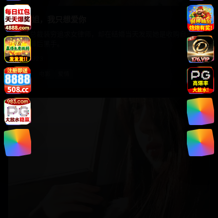
苏小姐，我只想爱你
亿万总裁装穷追求女律师，却在结婚当天发现她是收购自己公
司的幕后黑手。
国产
2023
国产
电影
爱情
电影