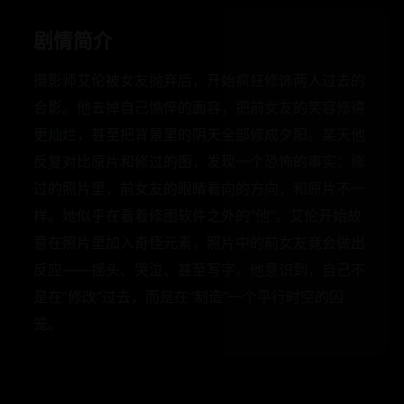
剧情简介
摄影师艾伦被女友抛弃后，开始疯狂修饰两人过去的
合影。他去掉自己憔悴的面容，把前女友的笑容修得
更灿烂，甚至把背景里的阴天全部修成夕阳。某天他
反复对比原片和修过的图，发现一个恐怖的事实：修
过的照片里，前女友的眼睛看向的方向，和原片不一
样。她似乎在看着修图软件之外的“他”。艾伦开始故
意在照片里加入奇怪元素，照片中的前女友竟会做出
反应——摇头、哭泣、甚至写字。他意识到，自己不
是在“修改”过去，而是在“制造”一个平行时空的囚
笼。