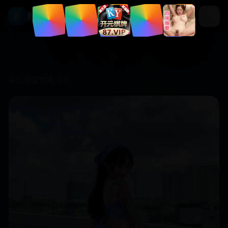
影视库
影
首页
/
悬疑惊悚
/
修饰