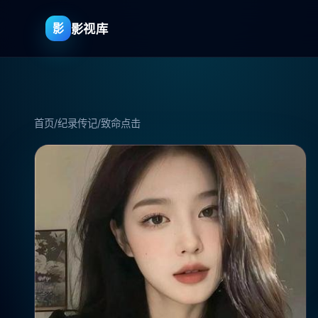
影视库
影
首页
/
纪录传记
/
致命点击