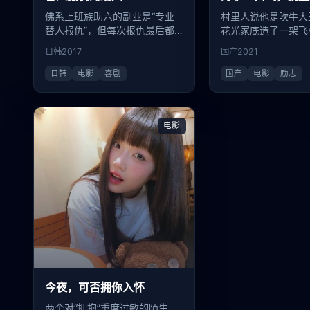
佛系上班族助六的副业是“专业
村里人说他是吹牛大
替人报仇”，但每次报仇最后都
花光家底造了一架飞
变成了帮忙解决问题。
里起飞。
日韩
2017
国产
2021
日韩
电影
喜剧
国产
电影
励志
电影
今夜，可否拥你入怀
两个对“拥抱”重度过敏的陌生