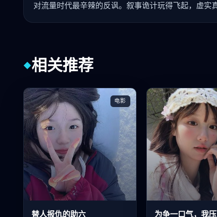
对流量时代最辛辣的反讽。叙事诡计玩得飞起，虚实
相关推荐
◆
电影
替人报仇的助六
为争一口气，我压