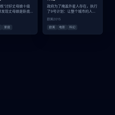
练“讨好丈母娘十级
政府为了掩盖外星人存在，执行
果发现丈母娘是卧底
了9号计划：让整个城市的人相
调查他岳父的跨国洗
信今天是昨天。
欧美
2015
影
家庭
欧美
电影
科幻