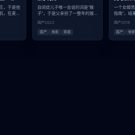
王，于是他
自闭症儿子唯一会说的词是“猴
一个女婿苦
机，在麦田
子”，于是父亲扮了一整年的猴
指南”，结
子，直到儿子开口叫“爸”。
女警，正在
国产
2023
国产
2016
钱案。
国产
电影
家庭
国产
电