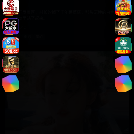
茅尾
为了开发景区，村长砍掉了千年茅草尾，那头沉睡的白色巨兽
从泥塘里站了起来。
国产
2012
国产
电影
魔幻
电影