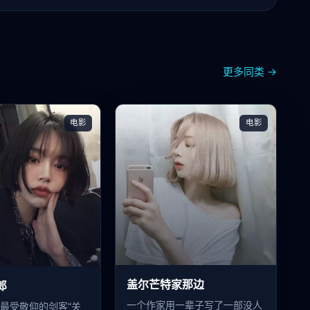
更多同类 →
电影
电影
盖尔芒特家那边
郎
一个作家用一辈子写了一部没人
最受敬仰的剑客“关