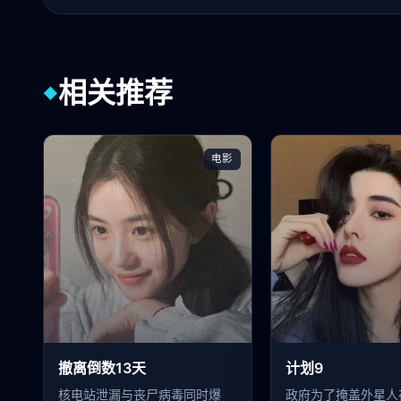
相关推荐
◆
电影
撤离倒数13天
计划9
核电站泄漏与丧尸病毒同时爆
政府为了掩盖外星人