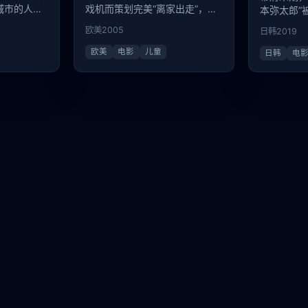
城市的人相
戏机而策划完美“离家出走”，却
本弥太郎”
藏在了阁楼里，偷偷看着父母为
他的死掀开
欧美
2005
日韩
2019
他哭泣。
遮羞布。
欧美
电影
儿童
日韩
电