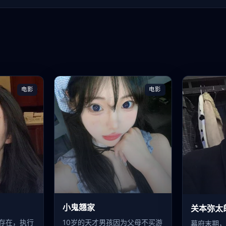
电影
电影
小鬼翘家
关本弥太
存在，执行
10岁的天才男孩因为父母不买游
幕府末期，