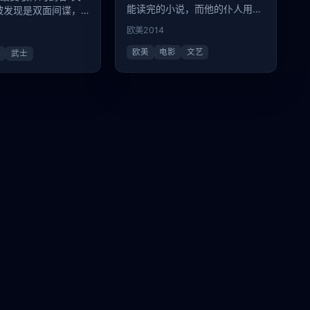
能读完的小说，而他的仆人用一
被发现是双面间谍，
句话就概括了全人类。
了新政府高层的权力
欧美
2014
欧美
电影
文艺
影
武士