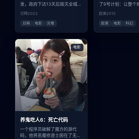
发，政府下达13天后毁灭全城的
了9号计划：让整个
命令，一群普通人必须在这之前
信今天是昨天。
日韩
2023
欧美
2015
逃出生天。
日韩
电影
灾难
欧美
电影
科幻
电影
养鬼吃人6：死亡代码
一个程序员破解了魔方的源代
码，他将恶魔修道士困在了无休